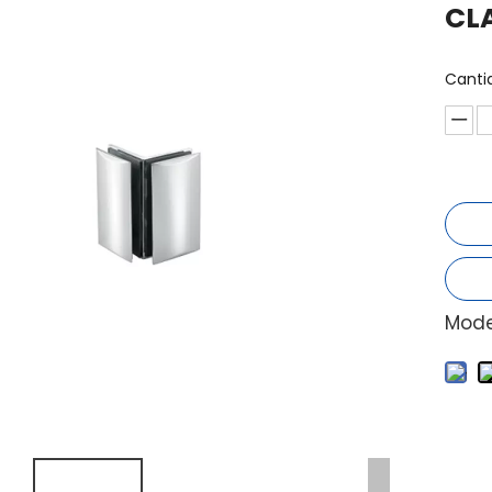
CL
Canti
Mode