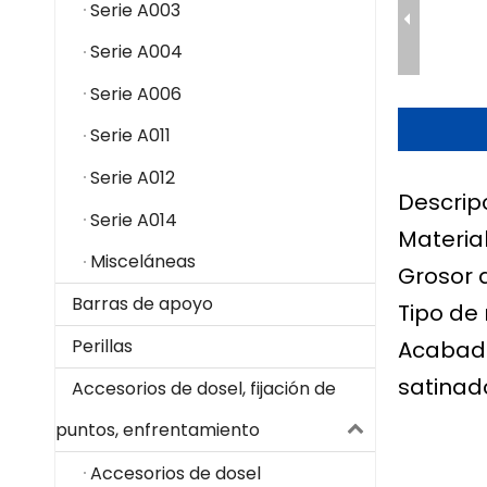
Serie A003
Serie A004
Serie A006
Serie A011
Serie A012
Descrip
Serie A014
Material
Misceláneas
Grosor 
Barras de apoyo
Tipo de
Perillas
Acabado
satinado
Accesorios de dosel, fijación de
puntos, enfrentamiento
Accesorios de dosel