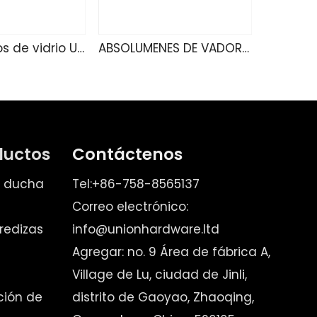
Ablamientos de vidrio U4160
ABSOLUMENES DE VADOR U4140
ductos
Contáctenos
e ducha
Tel:+86-758-8565137
Correo electrónico:
redizas
info@unionhardware.ltd
Agregar: no. 9 Área de fábrica A,
Village de Lu, ciudad de Jinli,
ación de
distrito de Gaoyao, Zhaoqing,