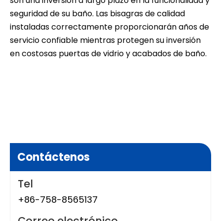
son una inversión a largo plazo en la funcionalidad y
seguridad de su baño. Las bisagras de calidad
instaladas correctamente proporcionarán años de
servicio confiable mientras protegen su inversión
en costosas puertas de vidrio y acabados de baño.
Bisagras de la puerta de ducha
Bisagras de puerta de ducha de
vidrio
bisagra de la puerta de ducha
Contáctenos
Tel
+86-758-8565137
Correo electrónico