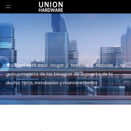
Usted está aquí:
Hogar
/
Noticias
/
noticias
/
La
guía completa de las bisagras de la puerta de la
ducha: tipos, instalación y mantenimiento