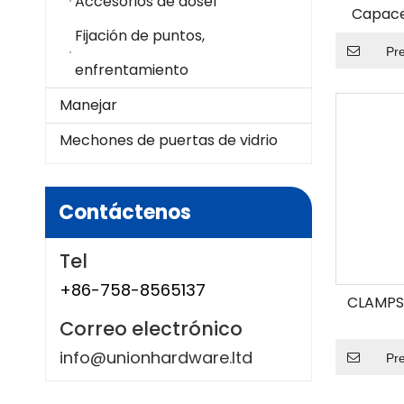
Accesorios de dosel
Capaces
Fijación de puntos,
Pr
enfrentamiento
Manejar
Mechones de puertas de vidrio
Contáctenos
Tel
+86-758-8565137
CLAMPS
Correo electrónico
info@unionhardware.ltd
Pr