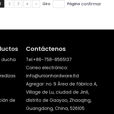
confirmar
1
2
3
4
»
Giro
Página
ductos
Contáctenos
e ducha
Tel:+86-758-8565137
Correo electrónico:
redizas
info@unionhardware.ltd
Agregar: no. 9 Área de fábrica A,
Village de Lu, ciudad de Jinli,
ación de
distrito de Gaoyao, Zhaoqing,
Guangdong, China, 526105