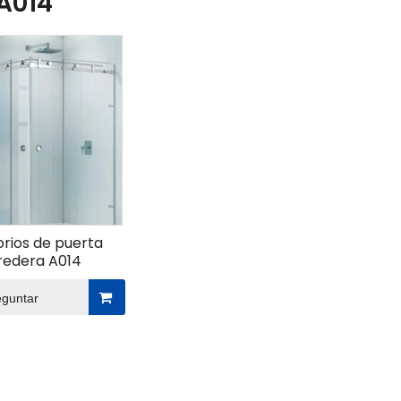
 A014
rios de puerta
redera A014
eguntar