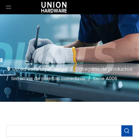
Usted está aquí:
Hogar
/
Categoría de productos
/
Sistemas de puertas corredizas
/
Serie A006