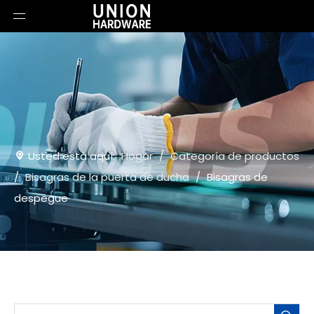
Usted está aquí:
Hogar
/
Categoría de productos
/
Bisagras de la puerta de ducha
/
Bisagras de
despegue