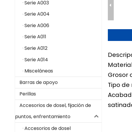
Serie A003
Serie A004
Serie A006
Serie A011
Serie A012
Descrip
Serie A014
Material
Misceláneas
Grosor 
Barras de apoyo
Tipo de
Perillas
Acabado
satinado
Accesorios de dosel, fijación de
puntos, enfrentamiento
Accesorios de dosel