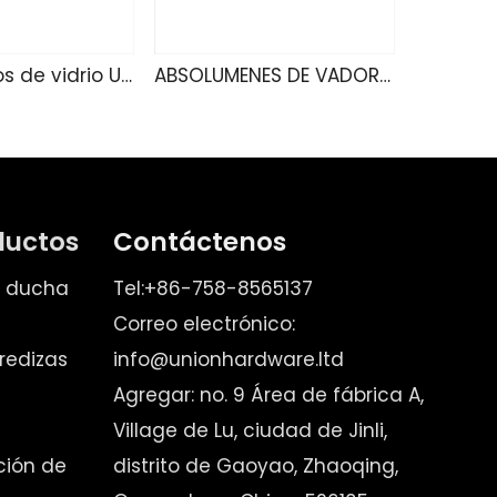
Ablamientos de vidrio U4160
ABSOLUMENES DE VADOR U4140
ductos
Contáctenos
e ducha
Tel:+86-758-8565137
Correo electrónico:
redizas
info@unionhardware.ltd
Agregar: no. 9 Área de fábrica A,
Village de Lu, ciudad de Jinli,
ación de
distrito de Gaoyao, Zhaoqing,