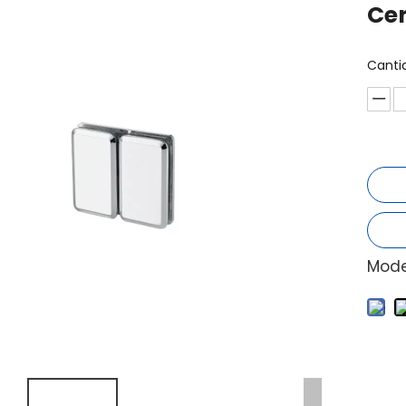
Cer
Canti
Mode