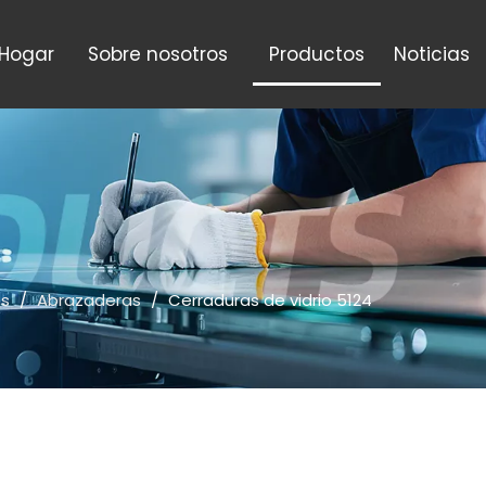
Hogar
Sobre nosotros
Productos
Noticias
os
/
Abrazaderas
/
Cerraduras de vidrio 5124