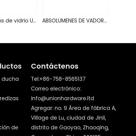
Ablamientos de vidrio U4160
ABSOLUMENES DE VADOR U4140
ductos
Contáctenos
e ducha
Tel:+86-758-8565137
Correo electrónico:
redizas
info@unionhardware.ltd
Agregar: no. 9 Área de fábrica A,
Village de Lu, ciudad de Jinli,
ación de
distrito de Gaoyao, Zhaoqing,