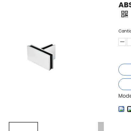
AB
Canti
Mode