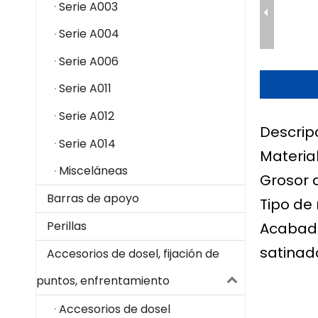
Serie A003
Serie A004
Serie A006
Serie A011
Serie A012
Descrip
Serie A014
Material
Misceláneas
Grosor 
Barras de apoyo
Tipo de
Perillas
Acabado
satinado
Accesorios de dosel, fijación de
puntos, enfrentamiento
Accesorios de dosel