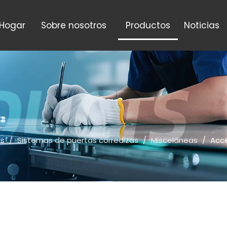
Hogar
Sobre nosotros
Productos
Noticias
os
/
Sistemas de puertas corredizas
/
Misceláneas
/
Acce