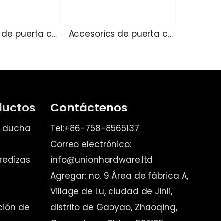
Accesorios de puerta corredizo 233
Accesorios de puerta corredera 232
ductos
Contáctenos
e ducha
Tel:+86-758-8565137
Correo electrónico:
redizas
info@unionhardware.ltd
Agregar: no. 9 Área de fábrica A,
Village de Lu, ciudad de Jinli,
ación de
distrito de Gaoyao, Zhaoqing,