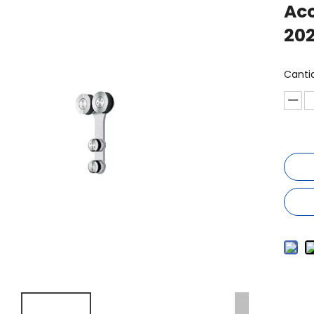
Acc
20
Canti