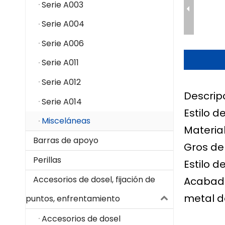
Serie A003
Serie A004
Serie A006
Serie A011
Serie A012
Descrip
Serie A014
Estilo d
Misceláneas
Materia
Barras de apoyo
Gros de 
Perillas
Estilo d
Accesorios de dosel, fijación de
Acabado 
metal d
puntos, enfrentamiento
Accesorios de dosel