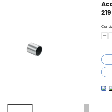
Acc
21
Canti