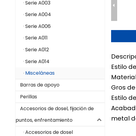
Serie A003
Serie A004
Serie A006
Serie A011
Serie A012
Descrip
Serie A014
Estilo d
Misceláneas
Materia
Barras de apoyo
Gros de 
Perillas
Estilo d
Acabado 
Accesorios de dosel, fijación de
metal d
puntos, enfrentamiento
Accesorios de dosel