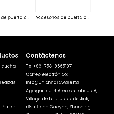
Accesorios de puerta corredizo 233
Accesorios de puerta corredera 232
ductos
Contáctenos
e ducha
Tel:+86-758-8565137
Correo electrónico:
redizas
info@unionhardware.ltd
Agregar: no. 9 Área de fábrica A,
Village de Lu, ciudad de Jinli,
ación de
distrito de Gaoyao, Zhaoqing,