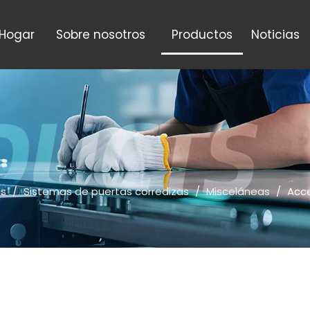
Hogar
Sobre nosotros
Productos
Noticias
os
/
Sistemas de puertas corredizas
/
Misceláneas
/
Acce