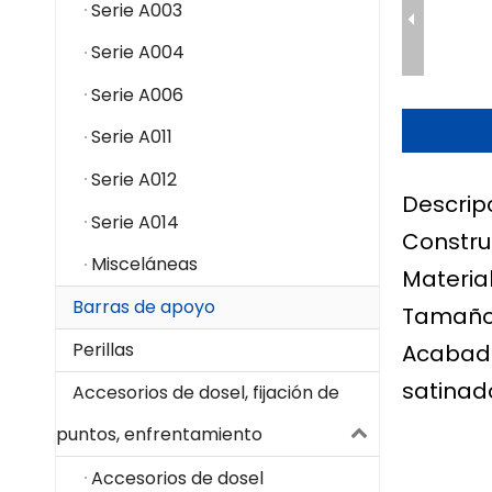
Serie A003
Serie A004
Serie A006
Serie A011
Serie A012
Descrip
Serie A014
Constru
Misceláneas
Material
Barras de apoyo
Tamaño 
Perillas
Acabado
satinad
Accesorios de dosel, fijación de
puntos, enfrentamiento
Accesorios de dosel