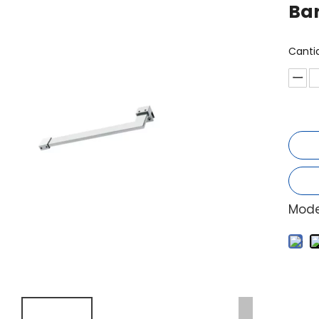
Bar
Canti
Mode