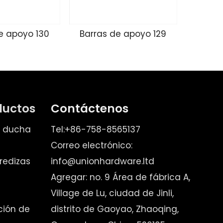
e apoyo 130
Barras de apoyo 129
Barra
ductos
Contáctenos
e ducha
Tel:+86-758-8565137
Correo electrónico:
redizas
info@unionhardware.ltd
Agregar: no. 9 Área de fábrica A,
Village de Lu, ciudad de Jinli,
ación de
distrito de Gaoyao, Zhaoqing,