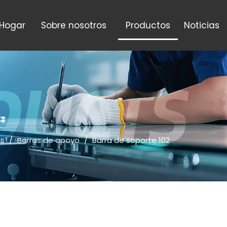
Hogar
Sobre nosotros
Productos
Noticias
os
/
Barras de apoyo
/
Barra de soporte 102