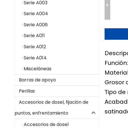
Serie A003
Serie A004
Serie A006
Serie A011
Serie A012
Descrip
Serie A014
Función:
Misceláneas
Material
Barras de apoyo
Grosor 
Perillas
Tipo de 
Acabado
Accesorios de dosel, fijación de
satinado
puntos, enfrentamiento
Accesorios de dosel