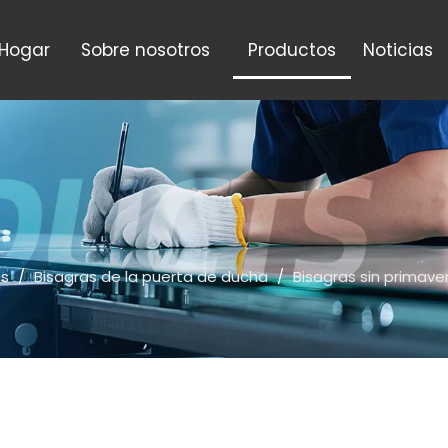
Hogar
Sobre nosotros
Productos
Noticias
os
/
Bisagras de la puerta de ducha
/
Bisagras sin primave