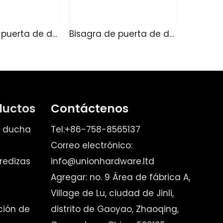
Bisagra de puerta de ducha de vidrio A4303
Bisagra de puerta de ducha de vidrio 4905
ductos
Contáctenos
e ducha
Tel:+86-758-8565137
Correo electrónico:
redizas
info@unionhardware.ltd
Agregar: no. 9 Área de fábrica A,
Village de Lu, ciudad de Jinli,
ación de
distrito de Gaoyao, Zhaoqing,