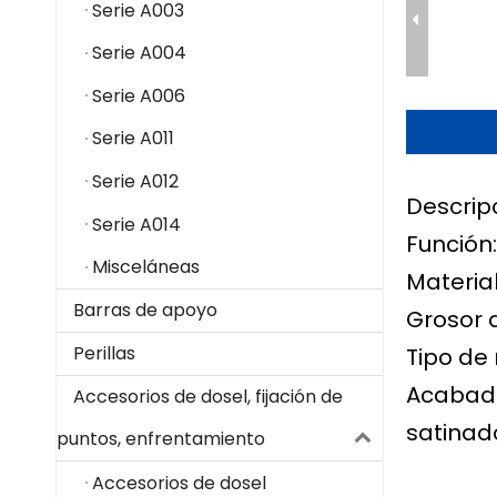
Serie A003
Serie A004
Serie A006
Serie A011
Serie A012
Descrip
Serie A014
Función:
Misceláneas
Material
Barras de apoyo
Grosor 
Perillas
Tipo de 
Acabado
Accesorios de dosel, fijación de
satinado
puntos, enfrentamiento
Accesorios de dosel