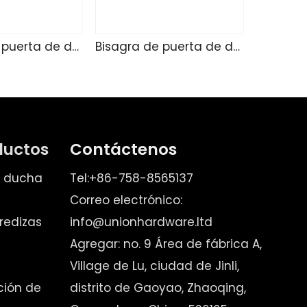
Bisagra de puerta de ducha de vidrio AS4801-180
Bisagra de puerta de ducha de vidrio AS4801-135
ductos
Contáctenos
e ducha
Tel:+86-758-8565137
Correo electrónico:
redizas
info@unionhardware.ltd
Agregar: no. 9 Área de fábrica A,
Village de Lu, ciudad de Jinli,
ación de
distrito de Gaoyao, Zhaoqing,