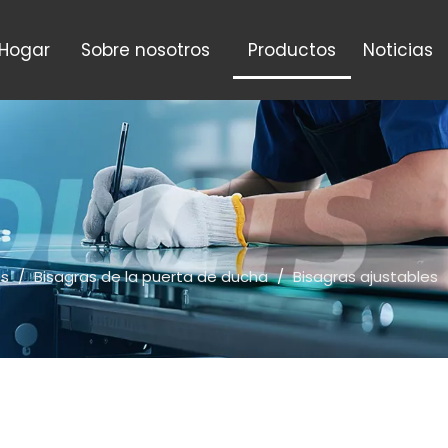
Hogar
Sobre nosotros
Productos
Noticias
os
/
Bisagras de la puerta de ducha
/
Bisagras ajustables