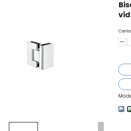
Bis
vid
Canti
Mode