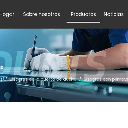
Hogar
Sobre nosotros
Productos
Noticias
os
/
Bisagras de la puerta de ducha
/
Bisagras con primav