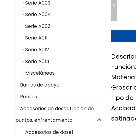
Serie A003
Serie A004
Serie A006
Serie A011
Serie A012
Descrip
Serie A014
Función
Misceláneas
Material
Barras de apoyo
Grosor 
Perillas
Tipo de 
Acabado
Accesorios de dosel, fijación de
satinado
puntos, enfrentamiento
Accesorios de dosel