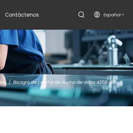
Contáctenos
Español
era
/
Bisagra de puerta de ducha de vidrio 4256-180