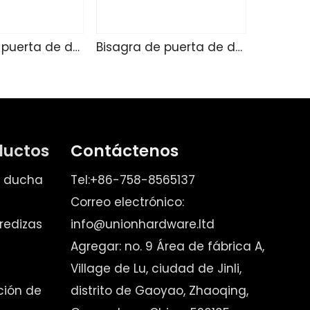
Bisagra de puerta de ducha de vidrio SK4215
Bisagra de puerta de ducha de vidrio SK4214
ductos
Contáctenos
e ducha
Tel:+86-758-8565137
Correo electrónico:
redizas
info@unionhardware.ltd
Agregar: no. 9 Área de fábrica A,
Village de Lu, ciudad de Jinli,
ación de
distrito de Gaoyao, Zhaoqing,