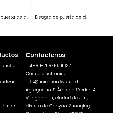
Bisagra de puerta de ducha de vidrio SK4215
Bisagra de puerta de ducha de vidrio SK4214
ductos
Contáctenos
e ducha
Tel:+86-758-8565137
Correo electrónico:
redizas
info@unionhardware.ltd
Agregar: no. 9 Área de fábrica A,
Village de Lu, ciudad de Jinli,
ación de
distrito de Gaoyao, Zhaoqing,