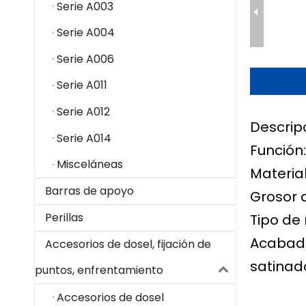
Serie A003
Serie A004
Serie A006
Serie A011
Serie A012
Descrip
Serie A014
Función
Misceláneas
Material
Barras de apoyo
Grosor 
Perillas
Tipo de
Acabado
Accesorios de dosel, fijación de
satinado
puntos, enfrentamiento
Accesorios de dosel