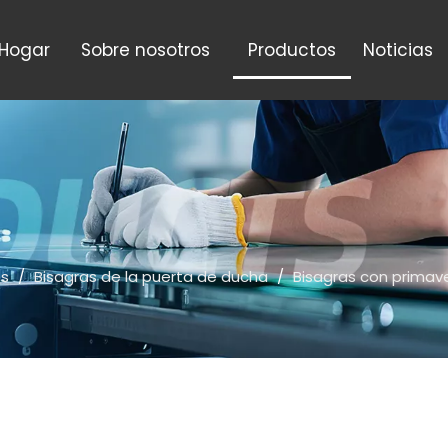
Hogar
Sobre nosotros
Productos
Noticias
os
/
Bisagras de la puerta de ducha
/
Bisagras con primav