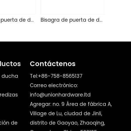
Bisagra de puerta de ducha de vidrio SK4215
Bisagra de puerta de ducha de vidrio SK4214
ductos
Contáctenos
e ducha
Tel:+86-758-8565137
Correo electrónico:
redizas
info@unionhardware.ltd
Agregar: no. 9 Área de fábrica A,
Village de Lu, ciudad de Jinli,
ación de
distrito de Gaoyao, Zhaoqing,