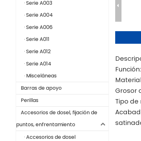
Serie A003
Serie A004
Serie A006
Serie A011
Serie A012
Descrip
Serie A014
Función
Misceláneas
Material
Barras de apoyo
Grosor 
Perillas
Tipo de 
Acabado
Accesorios de dosel, fijación de
satinado
puntos, enfrentamiento
Accesorios de dosel