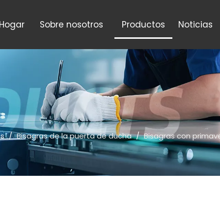
Hogar
Sobre nosotros
Productos
Noticias
os
/
Bisagras de la puerta de ducha
/
Bisagras con primav