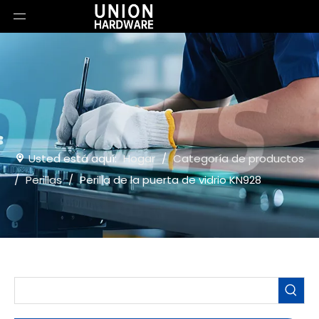
Usted está aquí:
Hogar
/
Categoría de productos
/
Perillas
/
Perilla de la puerta de vidrio KN928