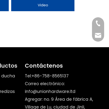
Video
Tel
Email
ductos
Contáctenos
e ducha
Tel:+86-758-8565137
Correo electrónico:
redizas
info@unionhardware.ltd
Agregar: no. 9 Área de fábrica A,
Village de Lu, ciudad de Jinli,