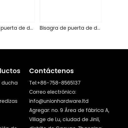
Bisagra de puerta de ducha de vidrio SK4215
Bisagra de puerta de ducha de vidrio SK4214
ductos
Contáctenos
e ducha
Tel:+86-758-8565137
Correo electrónico:
redizas
info@unionhardware.ltd
Agregar: no. 9 Área de fábrica A,
Village de Lu, ciudad de Jinli,