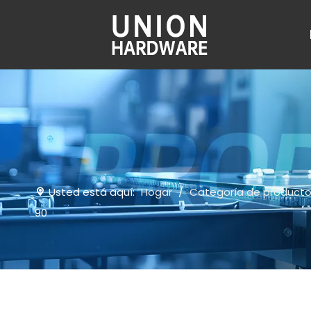
Usted está aquí:
Hogar
/
Categoría de product
90