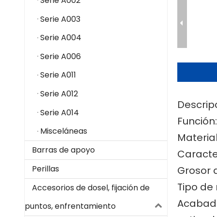
Serie A002
Serie A003
Serie A004
Serie A006
Serie A011
Serie A012
Descrip
Serie A014
Función
Misceláneas
Material
Barras de apoyo
Caracter
Perillas
Grosor 
Tipo de 
Accesorios de dosel, fijación de
Acabado
puntos, enfrentamiento