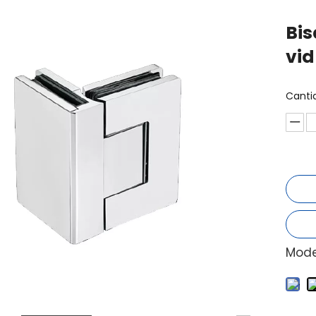
Bis
vid
Canti
Mode