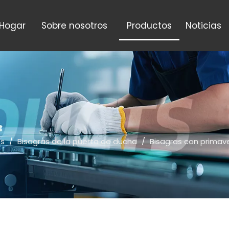
Hogar
Sobre nosotros
Productos
Noticias
os
/
Bisagras de la puerta de ducha
/
Bisagras con primav