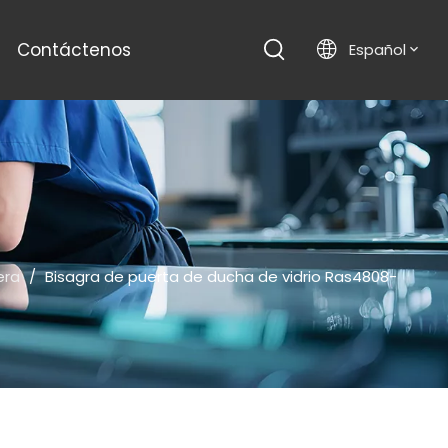
Contáctenos
Español
era
/
Bisagra de puerta de ducha de vidrio Ras4808-