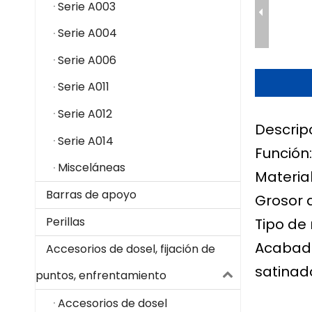
Serie A003
Serie A004
Serie A006
Serie A011
Serie A012
Descrip
Serie A014
Función
Misceláneas
Material
Barras de apoyo
Grosor 
Perillas
Tipo de 
Acabado
Accesorios de dosel, fijación de
satinado
puntos, enfrentamiento
Accesorios de dosel