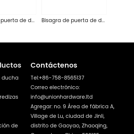
Bisagra de puerta de ducha de vidrio SK4215
Bisagra de puerta de ducha de vidrio SK4214
ductos
Contáctenos
e ducha
Tel:+86-758-8565137
Correo electrónico:
redizas
info@unionhardware.ltd
Agregar: no. 9 Área de fábrica A,
Village de Lu, ciudad de Jinli,
ación de
distrito de Gaoyao, Zhaoqing,