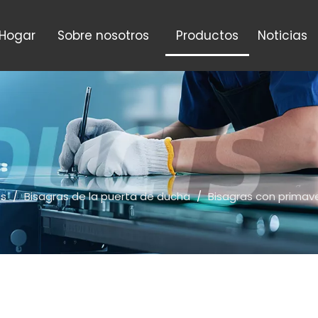
Hogar
Sobre nosotros
Productos
Noticias
os
/
Bisagras de la puerta de ducha
/
Bisagras con primav